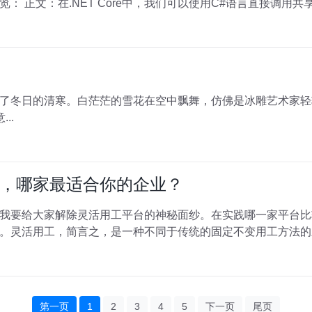
注本站，现在开始吧！本文目录一览： 正文：在.NET Core中，我们可以使用C#语言直接调用
了冬日的清寒。白茫茫的雪花在空中飘舞，仿佛是冰雕艺术家轻
..
，哪家最适合你的企业？
我要给大家解除灵活用工平台的神秘面纱。在实践哪一家平台比
。灵活用工，简言之，是一种不同于传统的固定不变用工方法的
第一页
1
2
3
4
5
下一页
尾页